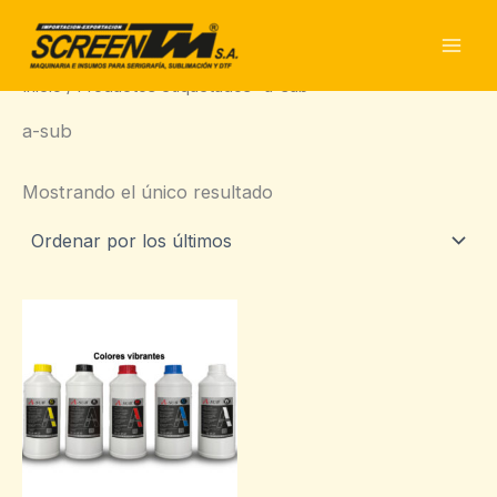
Ir
al
contenido
Inicio
/ Productos etiquetados “a-sub”
a-sub
Mostrando el único resultado