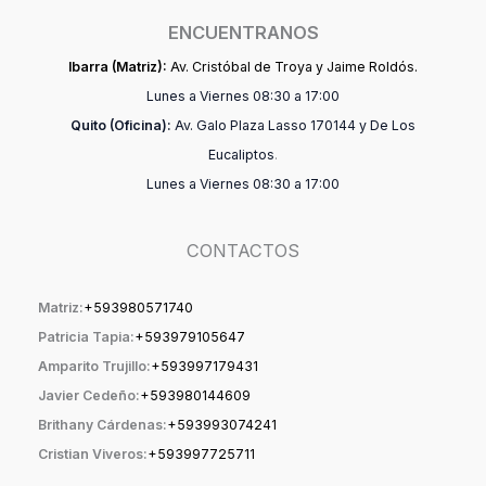
ENCUENTRANOS
Ibarra (Matriz):
Av. Cristóbal de Troya y Jaime Roldós.
Lunes a Viernes 08:30 a 17:00
Quito (Oficina):
Av. Galo Plaza Lasso 170144 y De Los
Eucaliptos
.
Lunes a Viernes 08:30 a 17:00
CONTACTOS
Matriz:
+59398057174
0
Patricia Tapia:
+593979105647
Amparito Trujillo:
+593997179431
Javier Cedeño:
+593980144609
Brithany Cárdenas:
+593993074241
Cristian Viveros:
+593997725711