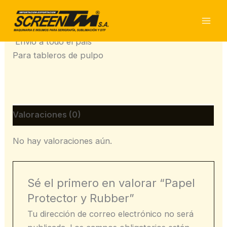
Ir
al
Papel Protector y Rubber
contenido
Envió a todo el país
Para tableros de pulpo
Valoraciones (0)
No hay valoraciones aún.
Sé el primero en valorar “Papel
Protector y Rubber”
Tu dirección de correo electrónico no será