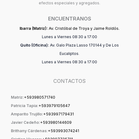
efectos especiales y agregados.
ENCUENTRANOS
Ibarra (Matriz):
Av. Cristóbal de Troya y Jaime Roldós.
Lunes a Viernes 08:30 a 17:00
Quito (Oficina):
Av. Galo Plaza Lasso 170144 y De Los
Eucaliptos
.
Lunes a Viernes 08:30 a 17:00
CONTACTOS
Matriz:
+59398057174
0
Patricia Tapia:
+593979105647
Amparito Trujillo:
+593997179431
Javier Cedeño:
+593980144609
Brithany Cárdenas:
+593993074241