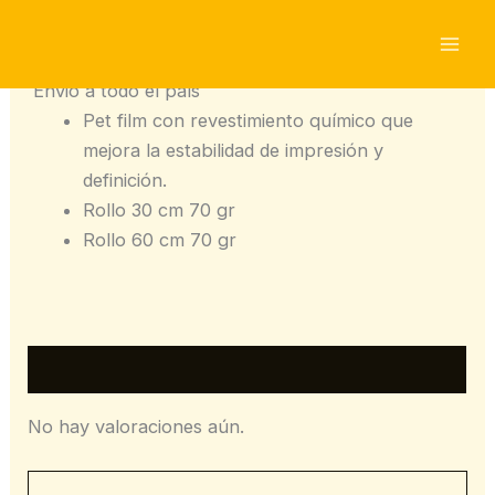
Ir
al
Rollo de Pet
contenido
Envió a todo el país
Pet film con revestimiento químico que
mejora la estabilidad de impresión y
definición.
Rollo 30 cm 70 gr
Rollo 60 cm 70 gr
Valoraciones (0)
No hay valoraciones aún.