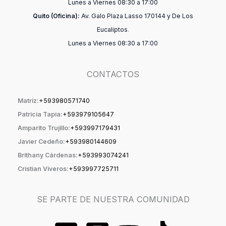
Lunes a Viernes 08:30 a 17:00
Quito (Oficina):
Av. Galo Plaza Lasso 170144 y De Los
Eucaliptos
.
Lunes a Viernes 08:30 a 17:00
CONTACTOS
Matriz:
+59398057174
0
Patricia Tapia:
+593979105647
Amparito Trujillo:
+593997179431
Javier Cedeño:
+593980144609
Brithany Cárdenas:
+593993074241
Cristian Viveros:
+593997725711
SE PARTE DE NUESTRA COMUNIDAD