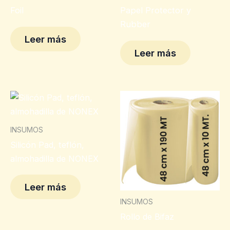
Foil
Papel Protector y
Rubber
Leer más
Leer más
INSUMOS
Silicón Pad, teflón,
almohadilla de NONEX
Leer más
INSUMOS
Rollo de Bifaz