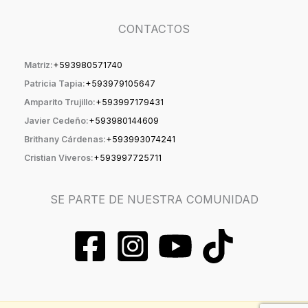
CONTACTOS
Matriz:
+59398057174
0
Patricia Tapia:
+593979105647
Amparito Trujillo:
+593997179431
Javier Cedeño:
+593980144609
Brithany Cárdenas:
+593993074241
Cristian Viveros:
+593997725711
SE PARTE DE NUESTRA COMUNIDAD