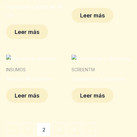
Impresora L-8180 de 48
cm
Leer más
Leer más
INSUMOS
SCREENTM
Marcos de aluminio
Emulsiones y Químicos
Leer más
Leer más
←
1
2
3
4
→