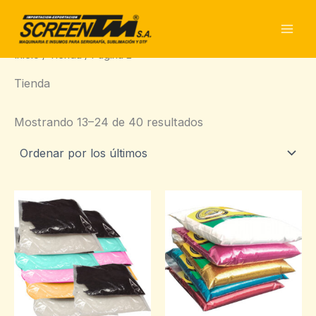
Ordenado
Ir
por
al
los
últimos
contenido
Inicio
/
Tienda
/ Página 2
Tienda
Mostrando 13–24 de 40 resultados